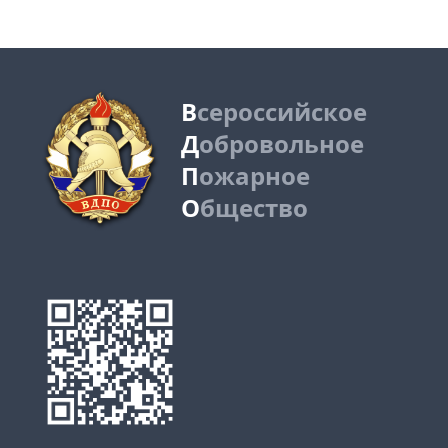
В
сероссийское
Д
обровольное
П
ожарное
О
бщество