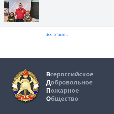
Все отзывы
В
сероссийское
Д
обровольное
П
ожарное
О
бщество