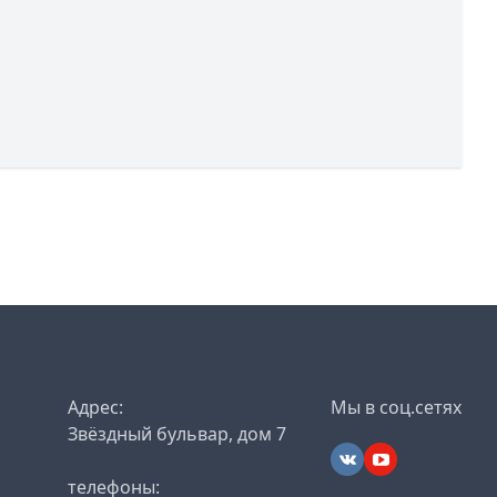
Адрес:
Мы в соц.сетях
Звёздный бульвар, дом 7
телефоны: