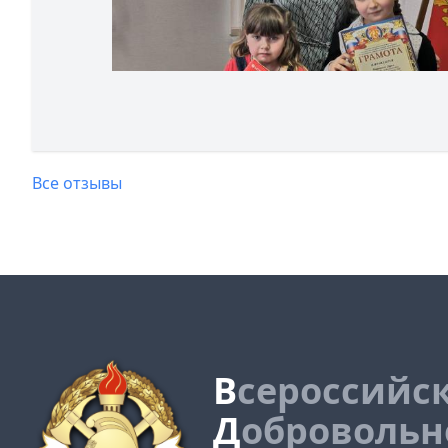
Все отзывы
В
сероссийс
Д
обровольн