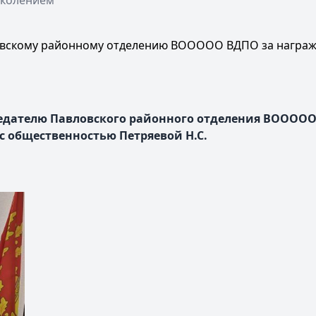
околением
вскому районному отделению ВООООО ВДПО за награжд
едателю Павловского районного отделения ВООООО 
с общественностью Петряевой Н.С.