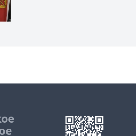
кое
ое