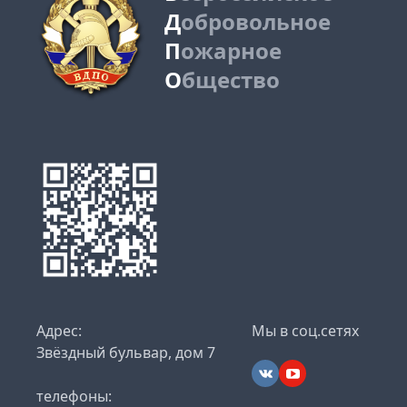
Д
обровольное
П
ожарное
О
бщество
Адрес:
Мы в соц.сетях
Звёздный бульвар, дом 7
телефоны: