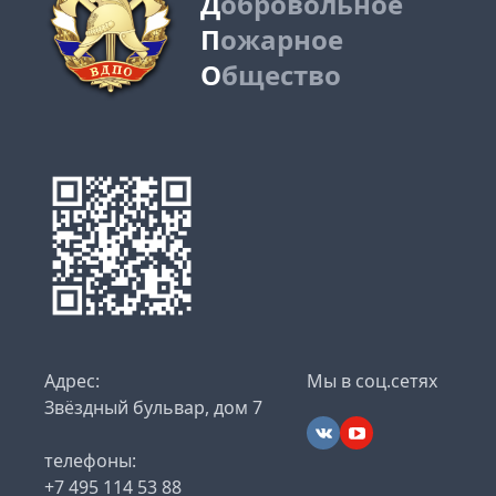
Д
обровольное
П
ожарное
О
бщество
Адрес:
Мы в соц.сетях
Звёздный бульвар, дом 7
телефоны:
+7 495 114 53 88