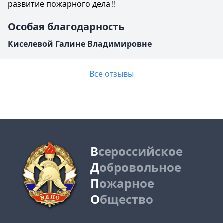
развитие пожарного дела!!!
Особая благодарность
Киселевой Галине Владимировне
Все отзывы
В
сероссийское
Д
обровольное
П
ожарное
О
бщество