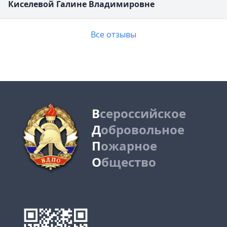
Киселевой Галине Владимировне
Все отзывы
В
сероссийское
Д
обровольное
П
ожарное
О
бщество