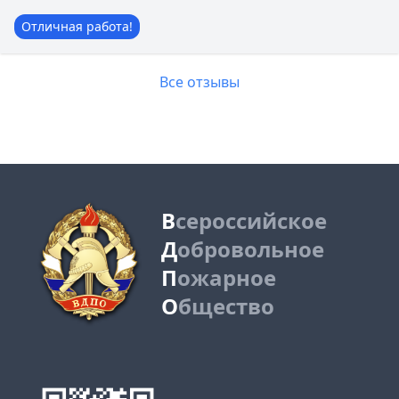
Отличная работа!
Все отзывы
В
сероссийское
Д
обровольное
П
ожарное
О
бщество