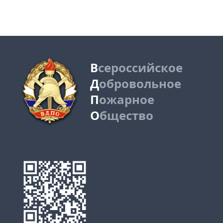
В
сероссийское
Д
обровольное
П
ожарное
О
бщество