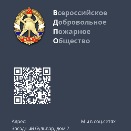
В
сероссийское
Д
обровольное
П
ожарное
О
бщество
Адрес:
Мы в соц.сетях
Звёздный бульвар, дом 7