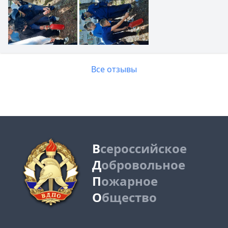
Все отзывы
В
сероссийское
Д
обровольное
П
ожарное
О
бщество