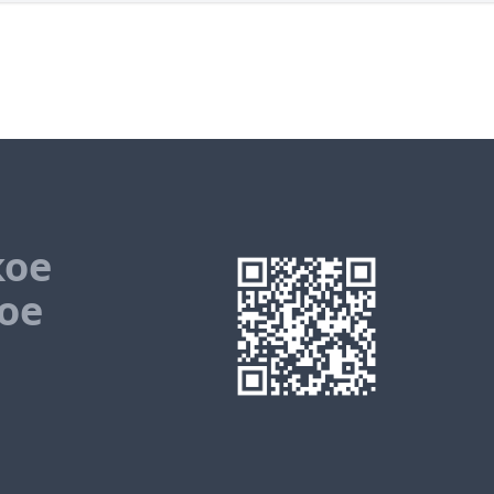
кое
ое