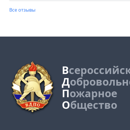
Все отзывы
В
сероссийс
Д
обровольн
П
ожарное
О
бщество