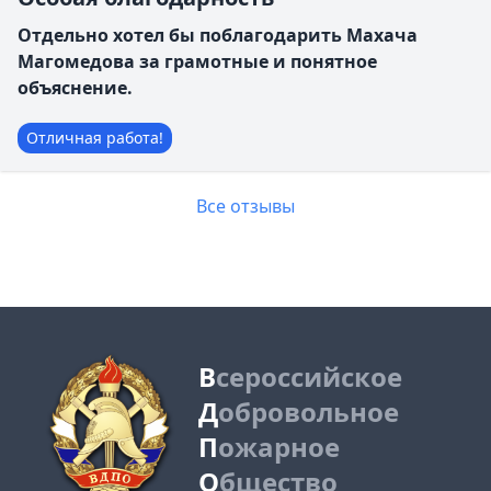
Отдельно хотел бы поблагодарить Махача
Магомедова за грамотные и понятное
объяснение.
Отличная работа!
Все отзывы
В
сероссийское
Д
обровольное
П
ожарное
О
бщество