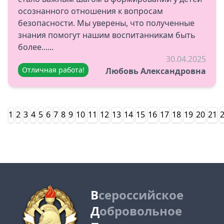
осознанного отношения к вопросам
безопасности. Мы уверены, что полученные
знания помогут нашим воспитанникам быть
более......
30.04.2025
Отличная работа!
Любовь Александровна
1
2
3
4
5
6
7
8
9
10
11
12
13
14
15
16
17
18
19
20
21
В
сероссийское
Д
обровольное