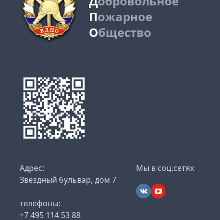
Д
обровольное
П
ожарное
О
бщество
Адрес:
Мы в соц.сетях
Звёздный бульвар, дом 7
телефоны:
+7 495 114 53 88