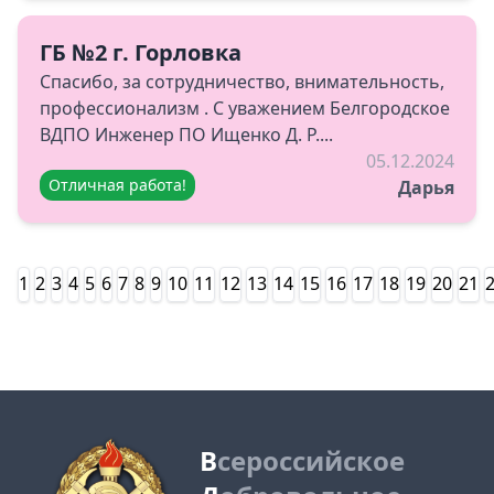
ГБ №2 г. Горловка
Спасибо, за сотрудничество, внимательность,
профессионализм . С уважением Белгородское
ВДПО Инженер ПО Ищенко Д. Р....
05.12.2024
Отличная работа!
Дарья
1
2
3
4
5
6
7
8
9
10
11
12
13
14
15
16
17
18
19
20
21
В
сероссийское