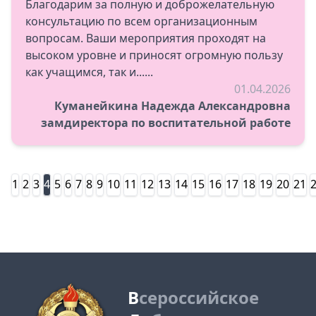
Благодарим за полную и доброжелательную
консультацию по всем организационным
вопросам. Ваши мероприятия проходят на
высоком уровне и приносят огромную пользу
как учащимся, так и......
01.04.2026
Куманейкина Надежда Александровна
замдиректора по воспитательной работе
1
2
3
4
5
6
7
8
9
10
11
12
13
14
15
16
17
18
19
20
21
В
сероссийское