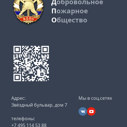
Д
обровольное
П
ожарное
О
бщество
Адрес:
Мы в соц.сетях
Звёздный бульвар, дом 7
телефоны:
+7 495 114 53 88