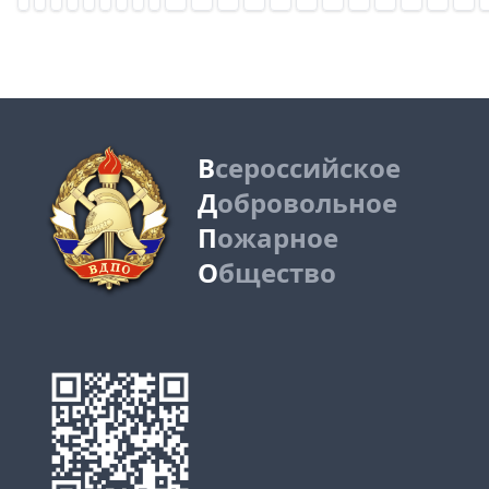
В
сероссийское
Д
обровольное
П
ожарное
О
бщество