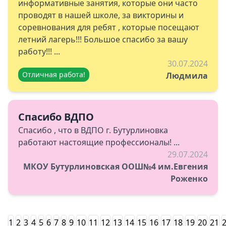
информативные занятия, которые они часто
проводят в нашей школе, за викторины и
соревнования для ребят , которые посещают
летний лагерь!!! Большое спасибо за вашу
работу!!! ...
30.07.2024
Отличная работа!
Людмила
Спасибо ВДПО
Спасибо , что в ВДПО г. Бутурлиновка
работают настоящие профессионалы! ...
29.07.2024
МКОУ Бутурлиновская ООШ№4 им.Евгения
Роженко
1
2
3
4
5
6
7
8
9
10
11
12
13
14
15
16
17
18
19
20
21