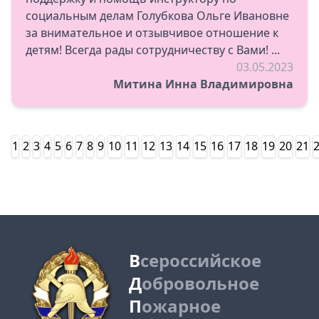
социальным делам Голубкова Ольге Ивановне
за внимательное и отзывчивое отношение к
детям! Всегда рады сотрудничеству с Вами! ...
03.05.2023
Митина Инна Владимировна
1
2
3
4
5
6
7
8
9
10
11
12
13
14
15
16
17
18
19
20
21
В
сероссийское
Д
обровольное
П
ожарное